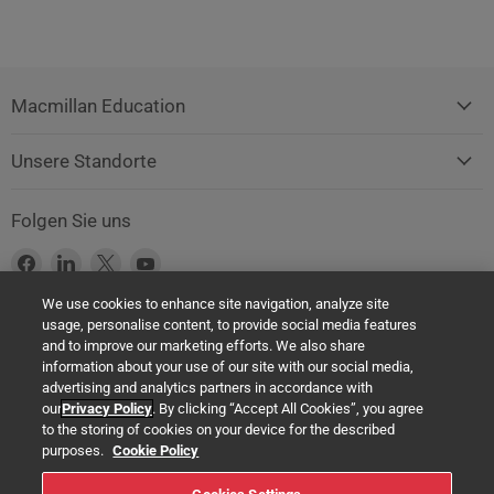
Macmillan Education
Unsere Standorte
Folgen Sie uns
Finden
Finden
Finden
Finden
Sie
Sie
Sie
Sie
We use cookies to enhance site navigation, analyze site
uns
uns
uns
uns
usage, personalise content, to provide social media features
auf
auf
auf
auf
Product Safety Notice (GPSR Compliance)
and to improve our marketing efforts. We also share
Facebook
LinkedIn
X
YouTube
information about your use of our site with our social media,
Products offered on this website are all manufactured by a Springer
advertising and analytics partners in accordance with
Nature Group entity. The authorised (EU) representative in any case is
our
Privacy Policy
. By clicking “Accept All Cookies”, you agree
Springer Nature Customer Service Center GmbH Europaplatz 3,
to the storing of cookies on your device for the described
69115 Heidelberg, Germany. If you have any concerns regarding the
purposes.
Cookie Policy
safety of any product under the General Product Safety Regulation